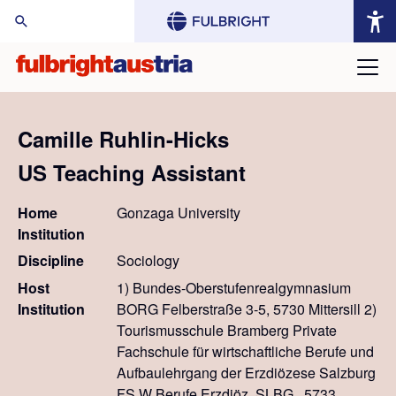
arch Website:
Camille Ruhlin-Hicks
US Teaching Assistant
Home
Gonzaga University
Institution
Discipline
Sociology
Host
1) Bundes-Oberstufenrealgymnasium
Institution
BORG Felberstraße 3-5, 5730 Mittersill 2)
Tourismusschule Bramberg Private
Fachschule für wirtschaftliche Berufe und
Aufbaulehrgang der Erzdiözese Salzburg
FS W Berufe Erzdiöz. SLBG., 5733